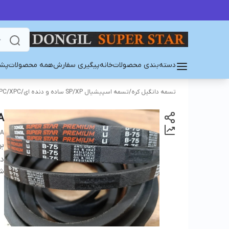
دسته‌بندی محصولات
خانه
پیگیری سفارش
همه محصولات
پشت
تسمه دانگیل کره
/
تسمه اسپیشیال SP/XP ساده و دنده ای
/
PC/XPC
A
EA
بر
دس
شن