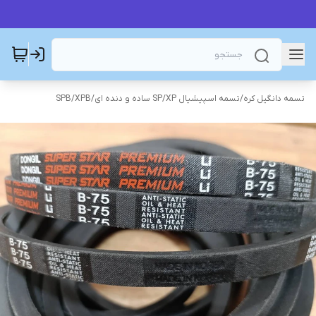
تسمه دانگیل کره
/
تسمه اسپیشیال SP/XP ساده و دنده ای
/
SPB/XPB