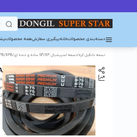
دسته‌بندی محصولات
خانه
پیگیری سفارش
همه محصولات
پشت
تسمه دانگیل کره
/
تسمه اسپیشیال SP/XP ساده و دنده ای
/
PB/XPB
A
EA
بر
دس
شن