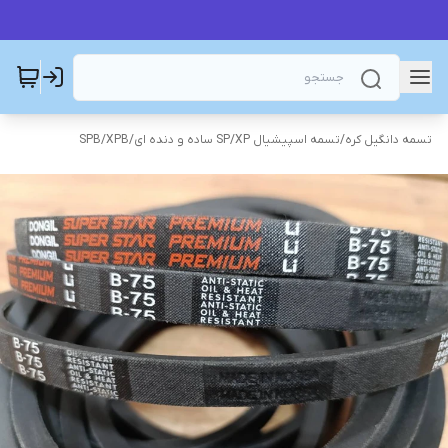
تسمه دانگیل کره
/
تسمه اسپیشیال SP/XP ساده و دنده ای
/
SPB/XPB