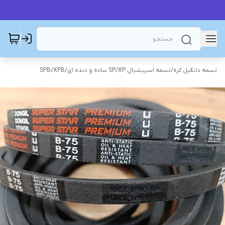
تسمه دانگیل کره
/
تسمه اسپیشیال SP/XP ساده و دنده ای
/
SPB/XPB