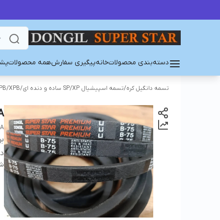
دسته‌بندی محصولات
خانه
پیگیری سفارش
همه محصولات
پشت
تسمه دانگیل کره
/
تسمه اسپیشیال SP/XP ساده و دنده ای
/
PB/XPB
A
EA
بر
دس
شن