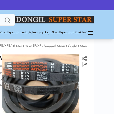
دسته‌بندی محصولات
خانه
پیگیری سفارش
همه محصولات
پشت
تسمه دانگیل کره
/
تسمه اسپیشیال SP/XP ساده و دنده ای
/
PB/XPB
A
EA
بر
دس
شن