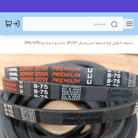
تسمه دانگیل کره
/
تسمه اسپیشیال SP/XP ساده و دنده ای
/
SPB/XPB