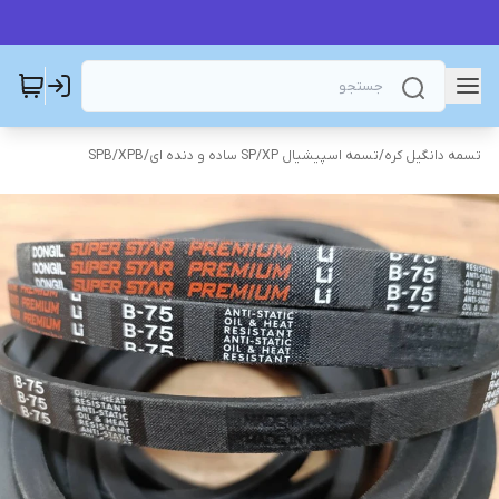
تسمه دانگیل کره
/
تسمه اسپیشیال SP/XP ساده و دنده ای
/
SPB/XPB