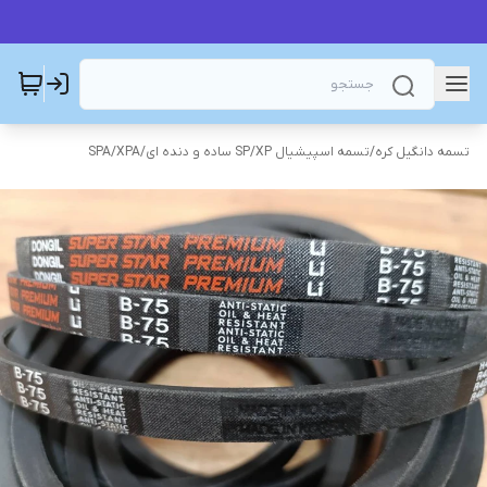
تسمه دانگیل کره
/
تسمه اسپیشیال SP/XP ساده و دنده ای
/
SPA/XPA