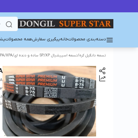
دسته‌بندی محصولات
خانه
پیگیری سفارش
همه محصولات
پشت
تسمه دانگیل کره
/
تسمه اسپیشیال SP/XP ساده و دنده ای
/
PA/XPA
A
EA
بر
دس
شن