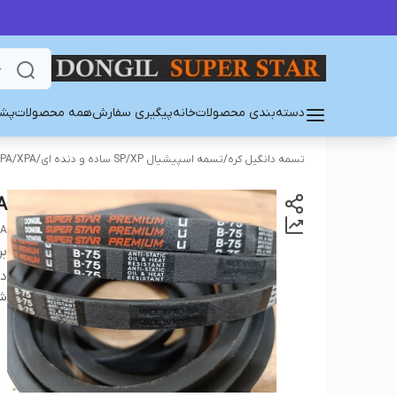
دسته‌بندی محصولات
خانه
پیگیری سفارش
همه محصولات
پشت
تسمه دانگیل کره
/
تسمه اسپیشیال SP/XP ساده و دنده ای
/
PA/XPA
A
EA
بر
دس
شن