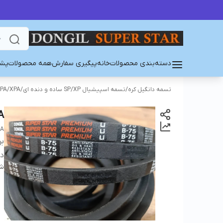
دسته‌بندی محصولات
خانه
پیگیری سفارش
همه محصولات
پشت
تسمه دانگیل کره
/
تسمه اسپیشیال SP/XP ساده و دنده ای
/
PA/XPA
A
EA
بر
دس
شن