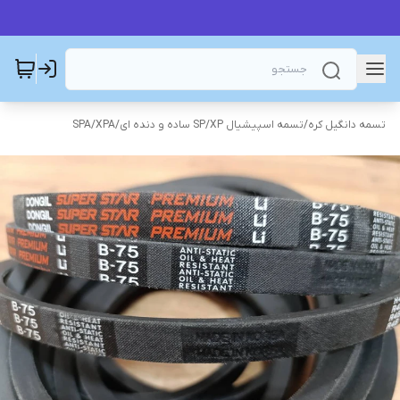
تسمه دانگیل کره
/
تسمه اسپیشیال SP/XP ساده و دنده ای
/
SPA/XPA