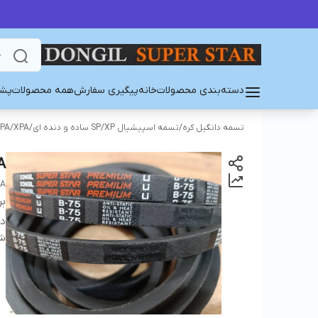
دسته‌بندی محصولات
خانه
پیگیری سفارش
همه محصولات
پشت
تسمه دانگیل کره
/
تسمه اسپیشیال SP/XP ساده و دنده ای
/
PA/XPA
A
EA
بر
دس
شن