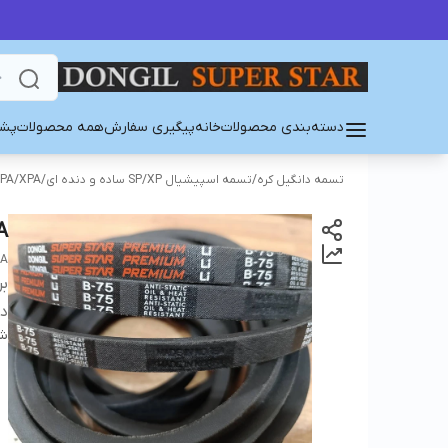
دسته‌بندی محصولات
خانه
پیگیری سفارش
همه محصولات
پشت
تسمه دانگیل کره
/
تسمه اسپیشیال SP/XP ساده و دنده ای
/
PA/XPA
A
EA
بر
دس
شن