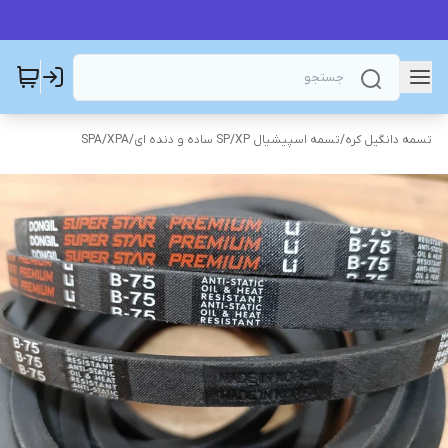
تسمه دانگیل کره
/
تسمه اسپیشیال SP/XP ساده و دنده ای
/
SPA/XPA