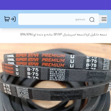
تسمه دانگیل کره
/
تسمه اسپیشیال SP/XP ساده و دنده ای
/
SPA/XPA