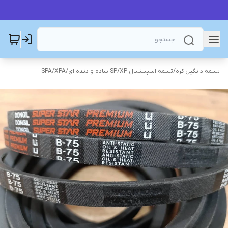
تسمه دانگیل کره
/
تسمه اسپیشیال SP/XP ساده و دنده ای
/
SPA/XPA