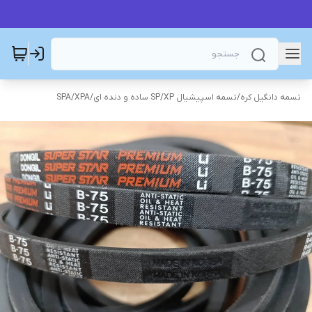
تسمه دانگیل کره
/
تسمه اسپیشیال SP/XP ساده و دنده ای
/
SPA/XPA