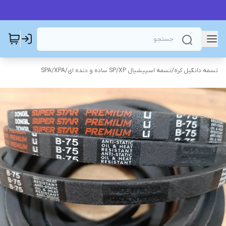
تسمه دانگیل کره
/
تسمه اسپیشیال SP/XP ساده و دنده ای
/
SPA/XPA