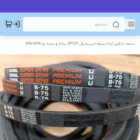
تسمه دانگیل کره
/
تسمه اسپیشیال SP/XP ساده و دنده ای
/
SPA/XPA