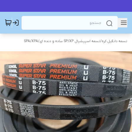
تسمه دانگیل کره
/
تسمه اسپیشیال SP/XP ساده و دنده ای
/
SPA/XPA