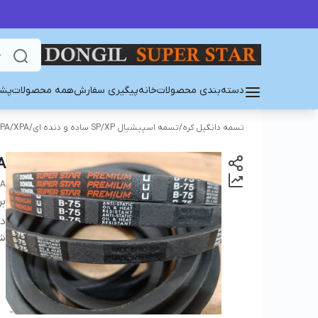
دسته‌بندی محصولات
خانه
پیگیری سفارش
همه محصولات
پشت
تسمه دانگیل کره
/
تسمه اسپیشیال SP/XP ساده و دنده ای
/
PA/XPA
A
EA
بر
دس
شن