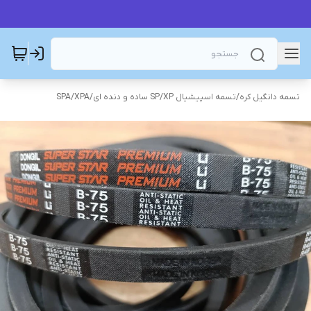
تسمه دانگیل کره
/
تسمه اسپیشیال SP/XP ساده و دنده ای
/
SPA/XPA