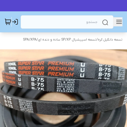
تسمه دانگیل کره
/
تسمه اسپیشیال SP/XP ساده و دنده ای
/
SPA/XPA