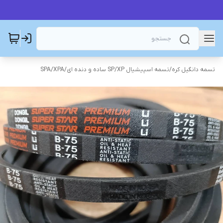
تسمه دانگیل کره
/
تسمه اسپیشیال SP/XP ساده و دنده ای
/
SPA/XPA