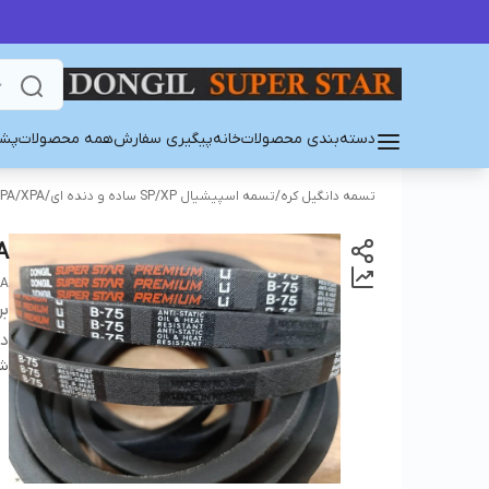
دسته‌بندی محصولات
خانه
پیگیری سفارش
همه محصولات
پشت
تسمه دانگیل کره
/
تسمه اسپیشیال SP/XP ساده و دنده ای
/
PA/XPA
A
EA
بر
دس
شن