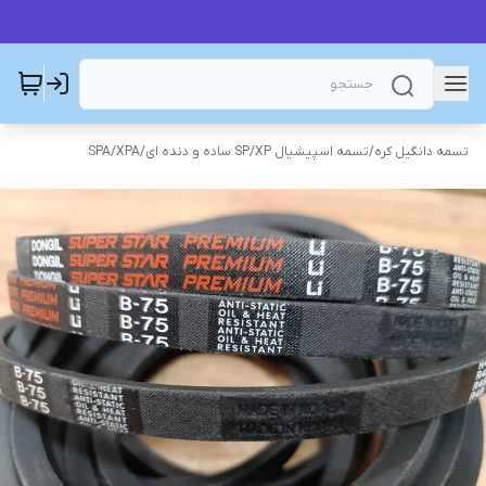
تسمه دانگیل کره
/
تسمه اسپیشیال SP/XP ساده و دنده ای
/
SPA/XPA