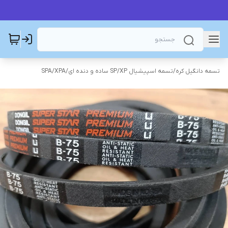
تسمه دانگیل کره
/
تسمه اسپیشیال SP/XP ساده و دنده ای
/
SPA/XPA