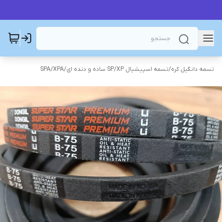
تسمه دانگیل کره
/
تسمه اسپیشیال SP/XP ساده و دنده ای
/
SPA/XPA