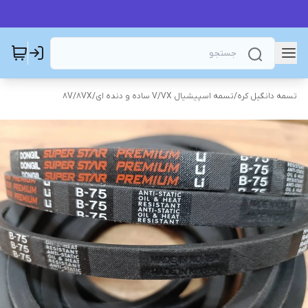
تسمه دانگیل کره
/
تسمه اسپیشیال V/VX ساده و دنده ای
/
8V/8VX