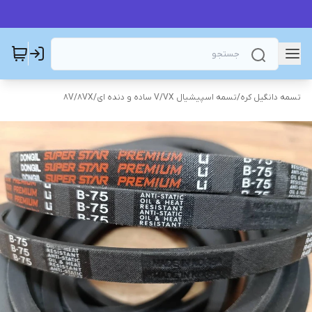
تسمه دانگیل کره
/
تسمه اسپیشیال V/VX ساده و دنده ای
/
8V/8VX