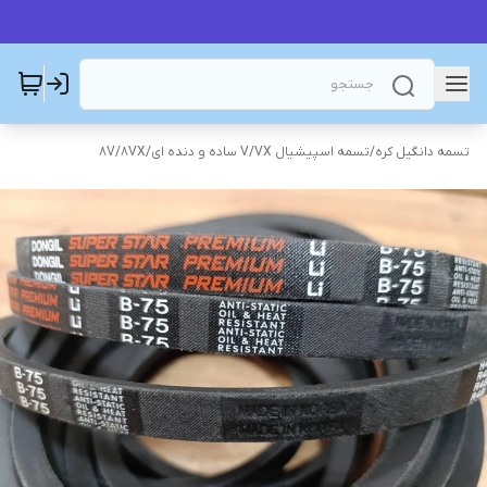
تسمه دانگیل کره
/
تسمه اسپیشیال V/VX ساده و دنده ای
/
8V/8VX