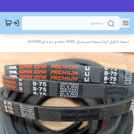
تسمه دانگیل کره
/
تسمه اسپیشیال V/VX ساده و دنده ای
/
8V/8VX