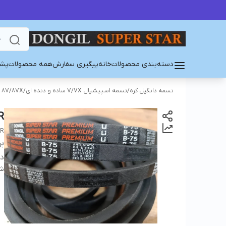
دسته‌بندی محصولات
خانه
پیگیری سفارش
همه محصولات
پشت
تسمه دانگیل کره
/
تسمه اسپیشیال V/VX ساده و دنده ای
/
8V/8VX
AR
AR
بر
دس
شن