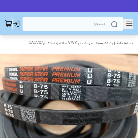
تسمه دانگیل کره
/
تسمه اسپیشیال V/VX ساده و دنده ای
/
5V/5VX