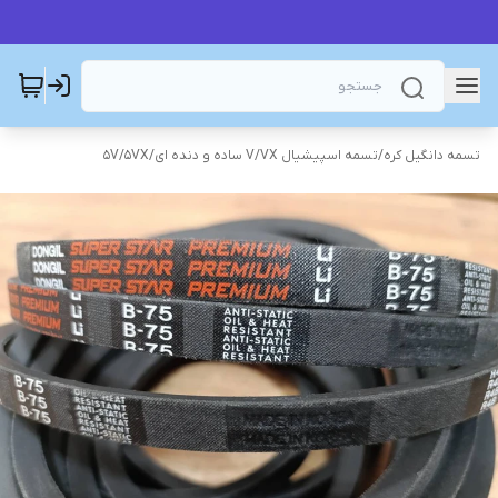
تسمه دانگیل کره
/
تسمه اسپیشیال V/VX ساده و دنده ای
/
5V/5VX