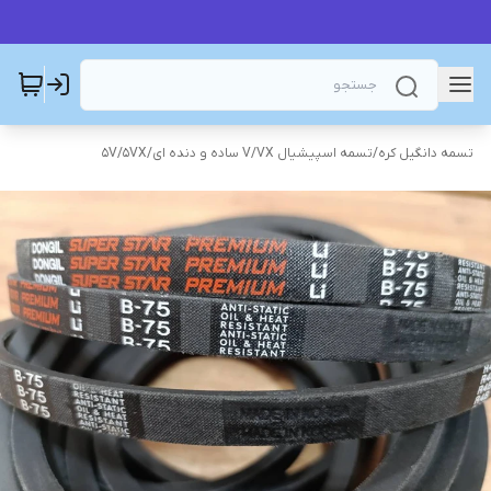
تسمه دانگیل کره
/
تسمه اسپیشیال V/VX ساده و دنده ای
/
5V/5VX