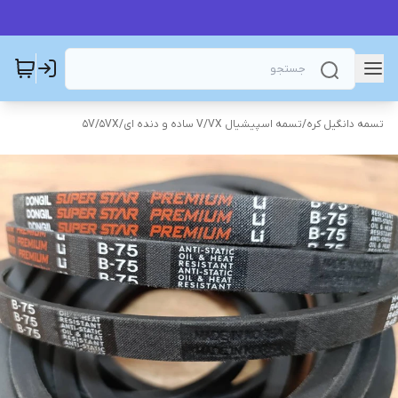
تسمه دانگیل کره
/
تسمه اسپیشیال V/VX ساده و دنده ای
/
5V/5VX