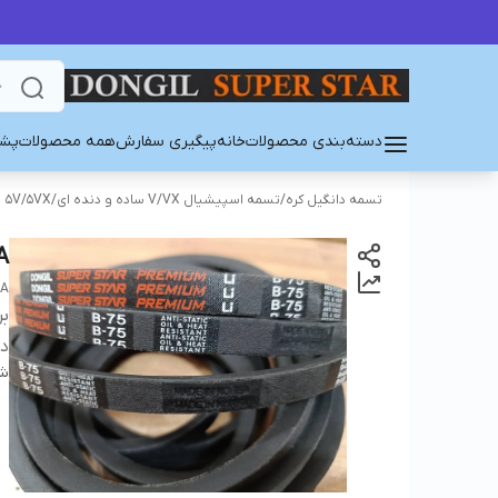
دسته‌بندی محصولات
خانه
پیگیری سفارش
همه محصولات
پشت
تسمه دانگیل کره
/
تسمه اسپیشیال V/VX ساده و دنده ای
/
5V/5VX
A
EA
بر
دس
شن