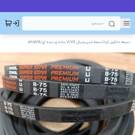
تسمه دانگیل کره
/
تسمه اسپیشیال V/VX ساده و دنده ای
/
5V/5VX