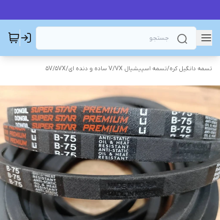
تسمه دانگیل کره
/
تسمه اسپیشیال V/VX ساده و دنده ای
/
5V/5VX