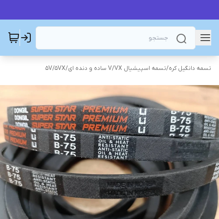
تسمه دانگیل کره
/
تسمه اسپیشیال V/VX ساده و دنده ای
/
5V/5VX