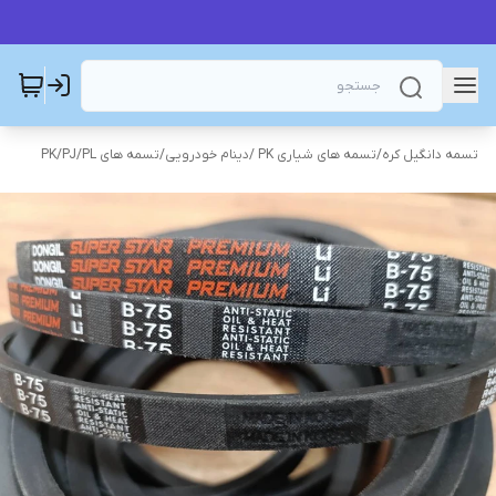
تسمه دانگیل کره
/
تسمه های شیاری PK /دینام خودرویی
/
تسمه های PK/PJ/PL