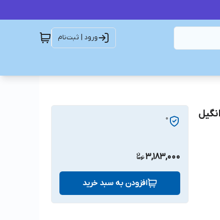
ورود | ثبت‌نام
8PK1815 BELT DONGIL  تسمه8PK1815دانگیل
0
3,183,000
افزودن به سبد خرید