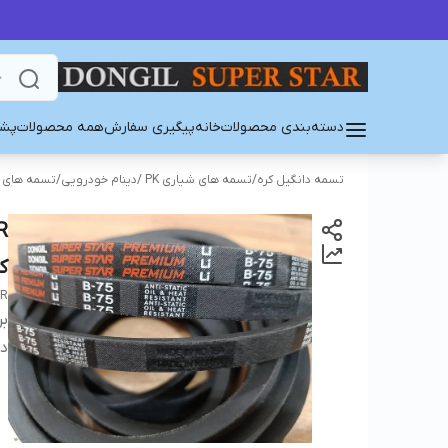
دسته‌بندی محصولات
خانه
پیگیری سفارش
همه محصولات
پشت
تسمه دانگیل کره
/
تسمه های شیاری PK /دینام خودرویی
/
تسمه های PK/PJ/PL
ک
AR
بر
دس