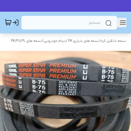
تسمه دانگیل کره
/
تسمه های شیاری PK /دینام خودرویی
/
تسمه های PK/PJ/PL