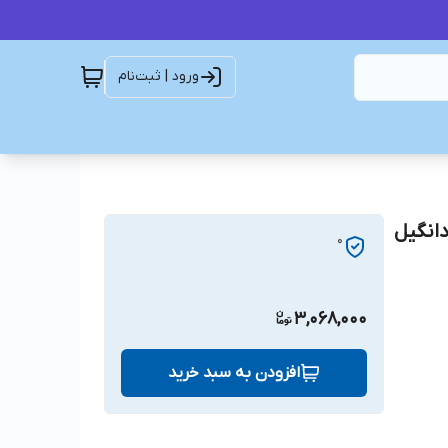
ورود | ثبت‌نام
8PK1750 BELT DONGIL SUPER STA تسمه8PK1750دانگیل
0
3,068,000
افزودن به سبد خرید