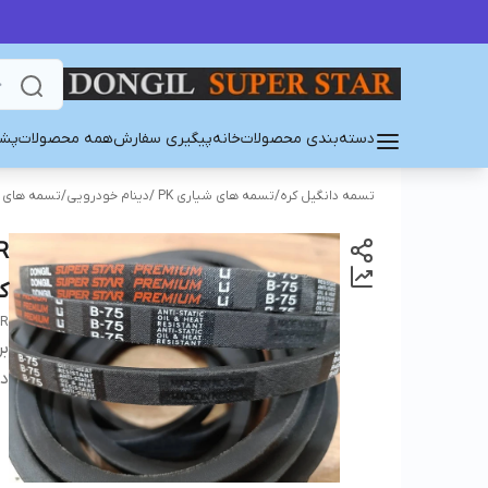
دسته‌بندی محصولات
خانه
پیگیری سفارش
همه محصولات
پشت
تسمه دانگیل کره
/
تسمه های شیاری PK /دینام خودرویی
/
تسمه های PK/PJ/PL
ک
AR
بر
دس