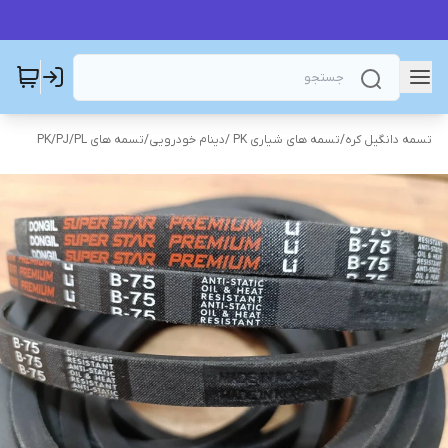
تسمه دانگیل کره
/
تسمه های شیاری PK /دینام خودرویی
/
تسمه های PK/PJ/PL