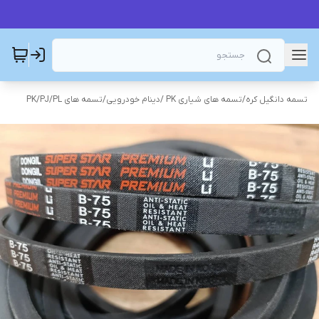
تسمه دانگیل کره
/
تسمه های شیاری PK /دینام خودرویی
/
تسمه های PK/PJ/PL